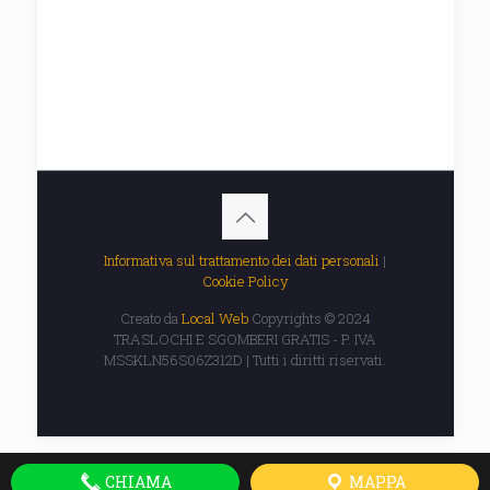
Informativa sul trattamento dei dati personali
|
Cookie Policy
Creato da
Local Web
Copyrights © 2024
TRASLOCHI E SGOMBERI GRATIS - P. IVA
MSSKLN56S06Z312D | Tutti i diritti riservati.
CHIAMA
MAPPA