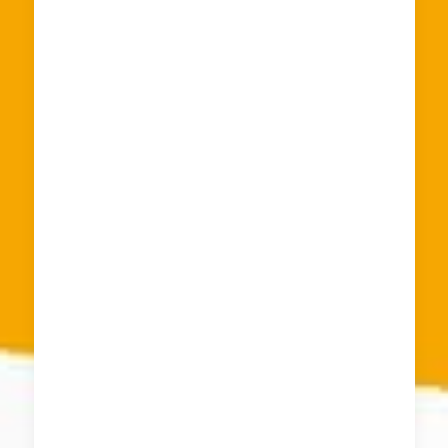
quanto la mia casa era ricca di
oggetti di ogni genere che
necessitavano del massimo livello di
cura. La ditta Traslochi e Sgomberi
Gratis mi ha permesso di poter
liberare la mia vecchia casa in
maniera completa e precisa, senza
tralasciare nemmeno un semplice
oggetto al suo interno,
garantendomi un risultato finale
preciso e privo di ogni tipo di
complicazione. Pertanto vi invito a
usufruire di questo team di addetti
che vi garantirà un risultato finale
per davvero preciso e perfetto
sotto ogni punto di vista.